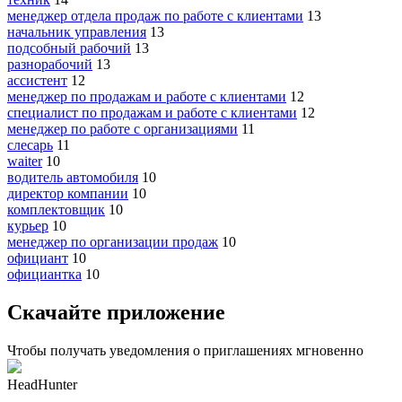
менеджер отдела продаж по работе с клиентами
13
начальник управления
13
подсобный рабочий
13
разнорабочий
13
ассистент
12
менеджер по продажам и работе с клиентами
12
специалист по продажам и работе с клиентами
12
менеджер по работе с организациями
11
слесарь
11
waiter
10
водитель автомобиля
10
директор компании
10
комплектовщик
10
курьер
10
менеджер по организации продаж
10
официант
10
официантка
10
Скачайте приложение
Чтобы получать уведомления о приглашениях мгновенно
HeadHunter