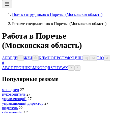
Поиск сотрудников в Поречье (Московская область)
/
Резюме специалистов в Поречье (Московская область)
Работа в Поречье
(Московская область)
А
Б
В
Г
Д
Е
Ж
З
И
К
Л
М
Н
О
П
Р
С
Т
У
Ф
Х
Ц
Ч
Ш
Э
Ю
Ё
Й
Щ
Ы
Я
#
A
B
C
D
E
F
G
H
I
J
K
L
M
N
O
P
Q
R
S
T
U
V
W
X
Y
Z
Популярные резюме
менеджер
27
руководитель
27
управляющий
27
управляющий директор
27
водитель
22
sale manager
17