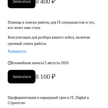
8 400
₽
Записаться
• Определим стратегию поиска подходящей роли и
развития на продуктовых и бизнес позициях.
Помощь в поиске работы для IT-специалистов и тех,
Кому могу помочь:
кто хочет ими стать
• Product-менеджерам/Владельцам продуктов;
• Руководителям проектов/Руководителям стратегических
Консультация для разбора вашего кейса, включая
проектов;
срочный поиск работы
• Менеджерам по развитию бизнеса;
Развернуть
• Специалистам по стратегии, инвестициям и консалтингу,
а также высшему и среднему менеджменту;
Ближайшая запись
15 августа 2026
• Product marketing менеджерам/Маркетологам;
• Продуктовым аналитикам/Бизнес-аналитикам;
8 100
₽
Записаться
• Всем не IT-специалистам, которые хотят перейти в IT.
Профориентация и карьерный трек в IT, Digital и
Стратегии