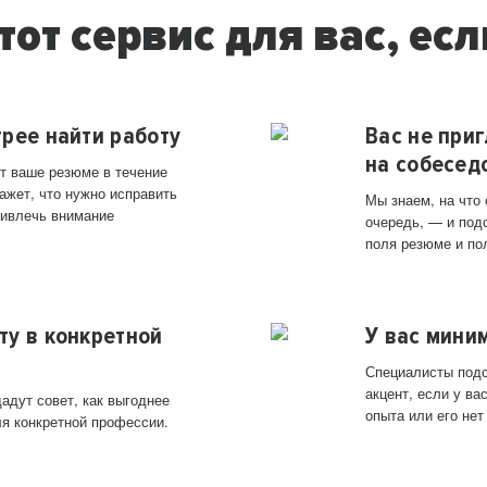
тот сервис для вас, есл
трее найти работу
Вас не при
на собесед
т ваше резюме в течение
ажет, что нужно исправить
Мы знаем, на что
ривлечь внимание
очередь, — и под
поля резюме и по
ту в конкретной
У вас мини
Специалисты подс
акцент, если у в
адут совет, как выгоднее
опыта или его нет
ля конкретной профессии.