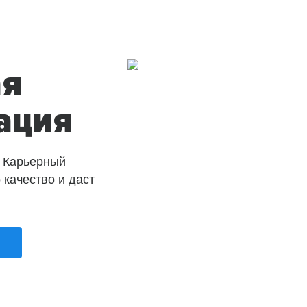
ая
ация
 Карьерный
о качество и даст