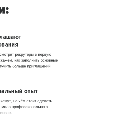
и:
глашают
ования
 смотрят рекрутеры в первую
скажем, как заполнить основные
лучить больше приглашений.
мальный опыт
кажут, на чём стоит сделать
ас мало профессионального
 вовсе.