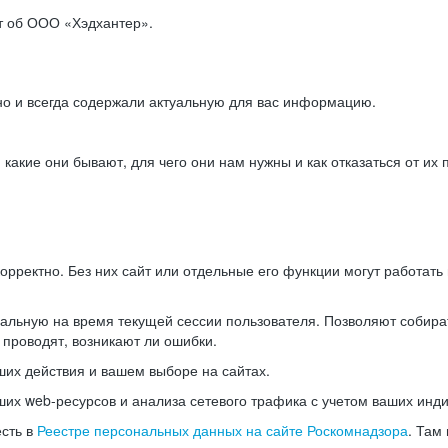
ет об ООО «Хэдхантер».
но и всегда содержали актуальную для вас информацию.
акие они бывают, для чего они нам нужны и как отказаться от их 
рректно. Без них сайт или отдельные его функции могут работат
альную на время текущей сессии пользователя. Позволяют собира
 проводят, возникают ли ошибки.
их действия и вашем выборе на сайтах.
х web-ресурсов и анализа сетевого трафика с учетом ваших инд
есть в
Реестре персональных данных на сайте Роскомнадзора
. Там