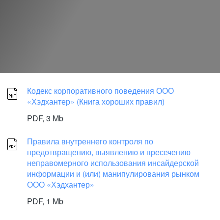
Кодекс корпоративного поведения ООО
«Хэдхантер» (Книга хороших правил)
PDF,
3 Mb
Правила внутреннего контроля по
предотвращению, выявлению и пресечению
неправомерного использования инсайдерской
информации и (или) манипулирования рынком
ООО «Хэдхантер»
PDF,
1 Mb