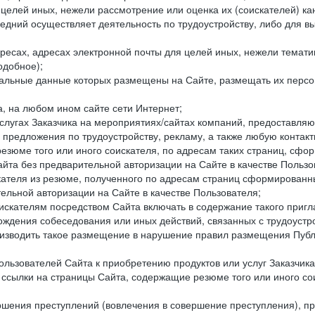
целей иных, нежели рассмотрение или оценка их (соискателей) ка
едний осуществляет деятельность по трудоустройству, либо для в
ресах, адресах электронной почты для целей иных, нежели темати
одобное);
ональные данные которых размещены на Сайте, размещать их персо
а, на любом ином сайте сети Интернет;
слугах Заказчика на мероприятиях/сайтах компаний, предоставляю
е предложения по трудоустройству, рекламу, а также любую конта
резюме того или иного соискателя, по адресам таких страниц, сф
та без предварительной авторизации на Сайте в качестве Пользо
скателя из резюме, полученного по адресам страниц сформирован
ельной авторизации на Сайте в качестве Пользователя;
искателям посредством Сайта включать в содержание такого пригл
хождения собеседования или иных действий, связанных с трудоустр
оизводить такое размещение в нарушение правил размещения Публ
льзователей Сайта к приобретению продуктов или услуг Заказчика
е ссылки на страницы Сайта, содержащие резюме того или иного со
ершения преступлений (вовлечения в совершение преступления), п