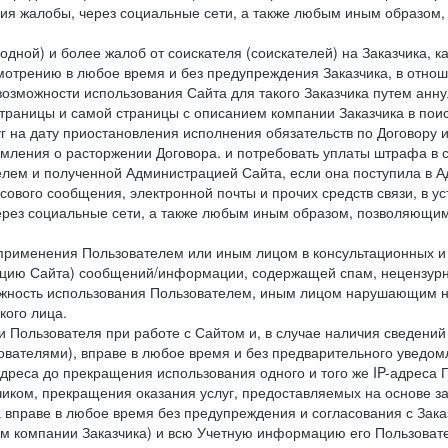
ия жалобы, через социальные сети, а также любым иным образом,
одной) и более жалоб от соискателя (соискателей) на Заказчика, 
отрению в любое время и без предупреждения Заказчика, в отнош
 возможности использования Сайта для такого Заказчика путем анн
страницы и самой страницы с описанием компании Заказчика в пои
 на дату приостановления исполнения обязательств по Договору и
мления о расторжении Договора. и потребовать уплаты штрафа в 
елем и полученной Администрацией Сайта, если она поступила в
сового сообщения, электронной почты и прочих средств связи, в 
рез социальные сети, а также любым иным образом, позволяющим
 применения Пользователем или иным лицом в консультационных 
рацию Сайта) сообщений/информации, содержащей спам, нецензурн
можность использования Пользователем, иным лицом нарушающим 
кого лица.
 Пользователя при работе с Сайтом и, в случае наличия сведений 
ователями), вправе в любое время и без предварительного уведом
-адреса до прекращения использования одного и того же IP-адреса
чиком, прекращения оказания услуг, предоставляемых на основе за
 вправе в любое время без предупреждения и согласования с Зака
ем компании Заказчика) и всю Учетную информацию его Пользовате