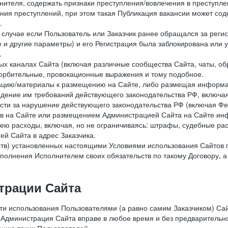
лнителя, содержать признаки преступления/вовлечения в преступле
ния преступлений, при этом такая Публикация вакансии может содер
.
 в случае если Пользователь или Заказчик ранее обращался за реги
 и другие параметры) и его Регистрация была заблокирована или
.
ных каналах Сайта (включая различные сообщества Сайта, чаты, о
орбительные, провокационные выражения и тому подобное.
мацию/материалы к размещению на Сайте, либо размещая информа
юдение им требований действующего законодательства РФ, включая
сти за нарушение действующего законодательства РФ (включая Фе
в на Сайте или размещением Администрацией Сайта на Сайте инф
ю расходы, включая, но не ограничиваясь: штрафы, судебные рас
й Сайта в адрес Заказчика.
ств) установленных настоящими Условиями использования Сайтов 
полнения Исполнителем своих обязательств по такому Договору, а
трации Сайта
сти использования Пользователями (а равно самим Заказчиком) С
 Администрация Сайта вправе в любое время и без предварительн