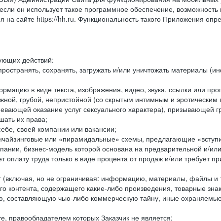
ли он использует такое программное обеспечение, возможность и
 на сайте https://hh.ru. Функциональность такого Приложения оп
дующих действий:
ространять, сохранять, загружать и/или уничтожать материалы (
рмацию в виде текста, изображения, видео, звука, ссылки или про
ожной, грубой, непристойной (со скрытым интимным и эротически
мевающей оказание услуг сексуального характера), призывающей 
шать их права;
ебе, своей компании или вакансии;
чайзинговые или «пирамидальные» схемы, предлагающие «вступить
ании, бизнес-модель которой основана на предварительной и/ил
 оплату труда только в виде процента от продаж и/или требует пр
т (включая, но не ограничивая: информацию, материалы, файлы и т.
го контента, содержащего какие-либо произведения, товарные зн
составляющую чью-либо коммерческую тайну, иные охраняемые р
е, правообладателем которых Заказчик не является;