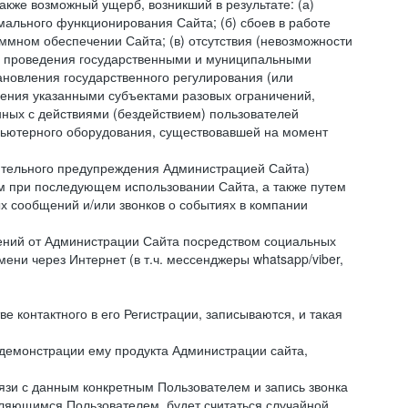
акже возможный ущерб, возникший в результате: (а)
ального функционирования Сайта; (б) сбоев в работе
мном обеспечении Сайта; (в) отсутствия (невозможности
(г) проведения государственными и муниципальными
новления государственного регулирования (или
ления указанными субъектами разовых ограничений,
ных с действиями (бездействием) пользователей
мпьютерного оборудования, существовавшей на момент
рительного предупреждения Администрацией Сайта)
м при последующем использовании Сайта, а также путем
 сообщений и/или звонков о событиях в компании
ений от Администрации Сайта посредством социальных
ни через Интернет (в т.ч. мессенджеры whatsapp/viber,
контактного в его Регистрации, записываются, и такая
 демонстрации ему продукта Администрации сайта,
вязи с данным конкретным Пользователем и запись звонка
вляющимся Пользователем, будет считаться случайной.