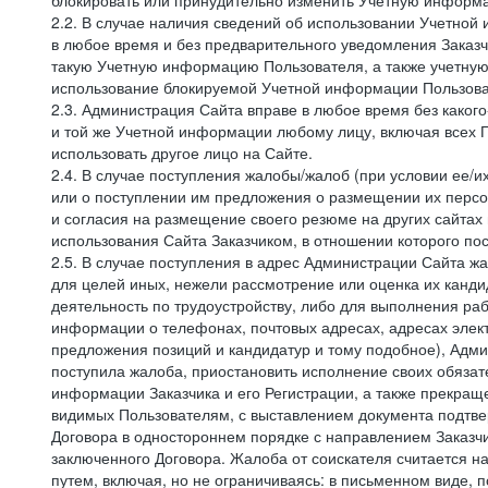
блокировать или принудительно изменить Учетную информа
2.2. В случае наличия сведений об использовании Учетно
в любое время и без предварительного уведомления Заказч
такую Учетную информацию Пользователя, а также учетную
использование блокируемой Учетной информации Пользова
2.3. Администрация Сайта вправе в любое время без каког
и той же Учетной информации любому лицу, включая всех П
использовать другое лицо на Сайте.
2.4. В случае поступления жалобы/жалоб (при условии ее/и
или о поступлении им предложения о размещении их персон
и согласия на размещение своего резюме на других сайтах
использования Сайта Заказчиком, в отношении которого по
2.5. В случае поступления в адрес Администрации Сайта жа
для целей иных, нежели рассмотрение или оценка их канди
деятельность по трудоустройству, либо для выполнения раб
информации о телефонах, почтовых адресах, адресах элект
предложения позиций и кандидатур и тому подобное), Адми
поступила жалоба, приостановить исполнение своих обязат
информации Заказчика и его Регистрации, а также прекращ
видимых Пользователям, с выставлением документа подтвер
Договора в одностороннем порядке с направлением Заказчи
заключенного Договора. Жалоба от соискателя считается 
путем, включая, но не ограничиваясь: в письменном виде, 