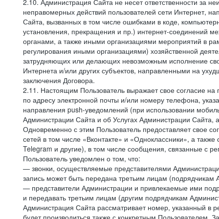
2.10. Администрация Сайта не несет ответственности за не
неправомерных действий пользователей сети Интернет, на
Сайта, вызванных в том числе ошибками в коде, компьюте
установления, прекращения и пр.) интернет-соединений ме
органами, а также иными организациями мероприятий в ра
регулирования иными организациями) хозяйственной деятел
затрудняющих или делающих невозможным исполнение своих
Интернета и/или других субъектов, направленными на уху
заключения Договора.
2.11. Настоящим Пользователь выражает свое согласие на
по адресу электронной почты и/или номеру телефона, ука
направления push-уведомлений (при использовании мобиль
Администрации Сайта и об Услугах Администрации Сайта, 
Одновременно с этим Пользователь предоставляет свое с
сетей в том числе «Вконтакте» и «Одноклассники», а также
Telegram и другие), в том числе сообщения, связанные с р
Пользователь уведомлен о том, что:
— звонки, осуществляемые представителями Администрации 
запись может быть передана третьим лицам (подрядчикам А
— представители Администрации и привлекаемые ими подря
и передавать третьим лицам (другим подрядчикам Админист
Администрация Сайта рассматривает номер, указанный в ре
будет производиться также с конкретным Пользователем. З