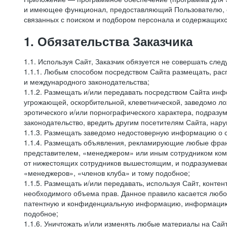
и имеющее функционал, предоставляющий Пользователю, ес
связанных с поиском и подбором персонала и содержащихся
1. Обязательства Заказчика
1.1. Используя Сайт, Заказчик обязуется не совершать сле
1.1.1. Любым способом посредством Сайта размещать, расп
и международного законодательства;
1.1.2. Размещать и/или передавать посредством Сайта инфо
угрожающей, оскорбительной, клеветнической, заведомо л
эротического и/или порнографического характера, подразу
законодательство, вредить другим посетителям Сайта, нару
1.1.3. Размещать заведомо недостоверную информацию о с
1.1.4. Размещать объявления, рекламирующие любые фран
представителем, «менеджером» или иным сотрудником комп
от нижестоящих сотрудников вышестоящим, и подразумевает
«менеджеров», «членов клуба» и тому подобное;
1.1.5. Размещать и/или передавать, используя Сайт, контен
необходимого объема прав. Данное правило касается любо
патентную и конфиденциальную информацию, информацию, 
подобное;
1.1.6. Уничтожать и/или изменять любые материалы на Сайт