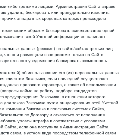
кими-либо третьими лицами, Администрация Сайта вправе
нию удалить, блокировать или принудительно изменить
и прочих аппаратных средствах которых происходило
и техническим образом блокировать использование одной
спользования такой Учетной информации ее начинает
сональных данных (резюме) на сайте/сайтах третьих лиц
и, что они размещали свое резюме только на Сайте
дварительного уведомления блокировать возможность
искателей) об использовании его (их) персональных данных
ся клиентом Заказчика, если последний осуществляет
ражданско-правового характера, а также об использовании
(вопросы найма на работу, подбора кандидатов,
ез предупреждения Заказчика, в отношении которого
а для такого Заказчика путем аннулирования всей Учетной
ем компании Заказчика в поисковых системах Сайта,
зательств по Договору и отказаться от исполнения
ребовать уплаты штрафа в соответствии с условиями
й Сайта, если она поступила в Администрацию Сайта
дств связи, в устном виде посредством телефонной связи