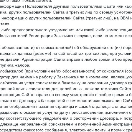
цию таких Пользователей.
й информации Пользователя другими пользователями Сайта или ка
ика, других пользователей Сайта и третьих лиц по своему усмотре
 информацию других пользователей Сайта (третьих лиц), на ЭВМ 
теля.
о-либо предварительного уведомления или какой-либо компенсаци
ользователей Регистрации Заказчика в случае, если на момент и
х обоснованности) от соискателя(лей) об обнаружении его (их) пер
альных данных (резюме) на сайте/сайтах третьих лиц, при услови
 не давали, Администрация Сайта вправе в любое время и без пре
ступила жалоба.
лобы/жалоб (при условии ее/их обоснованности) от соискателя (со
датур для найма на работу у Заказчика или в компанию, являющую
от/оказания услуг соискателем Заказчику на основании договора г
ронной почты соискателя для целей иных, нежели тематика Сайта 
нистрация Сайта вправе по своему усмотрению в любое время и б
ельств по Договору с блокировкой возможности использования Сайт
ения отображения названия страницы и самой страницы с описани
ждающего оказание услуг на дату приостановления исполнения обя
ку соответствующего уведомления о расторжении Договора. и пот
надлежаще направленной соискателем и полученной Администрацие
посредством факсового сообщения, электронной почты и прочих сре