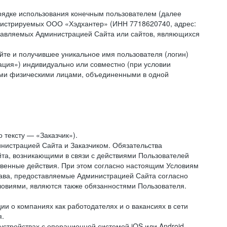
рядке использования конечным пользователем (далее
администрируемых ООО «Хэдхантер» (ИНН 7718620740, адрес:
 управляемых Администрацией Сайта или сайтов, являющихся
йте и получившее уникальное имя пользователя (логин)
ация») индивидуально или совместно (при условии
гими физическими лицами, объединенными в одной
 тексту — «Заказчик»).
нистрацией Сайта и Заказчиком. Обязательства
та, возникающими в связи с действиями Пользователей
ственные действия. При этом согласно настоящим Условиям
рава, предоставляемые Администрацией Сайта согласно
ловиями, являются также обязанностями Пользователя.
и о компаниях как работодателях и о вакансиях в сети
я.
тройствах с операционной системой iOS или Android,