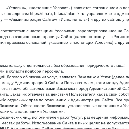
у — «Условия», «настоящие Условия») являются соглашением о по
х по адресам https://hh.ru, https://talantix.ru, управляемых и 
тексту — «Администрация Сайта»/ «Исполнитель») и других сайтов,
соответствии с настоящими Условиями, зарегистрированное на Са
хода на защищенные страницы Сайта (далее по тексту — «Регистр
ия правовых оснований, указанных в настоящих Условиях) с дру
имательскую деятельность без образования юридического лица;
ги в области подбора персонала.
 Договор об оказании услуг, является Заказчиком Услуг (далее по
к между Администрацией Сайта и Пользователем, так и между Адми
ются также обязательствами Заказчика перед Администрацией Сай
йта. Заказчик отвечает за действия Пользователя как за свои соб
либо отдельных прав по отношению к Администрации Сайта. Все п
Заказчика. Обязанности Заказчика, установленные настоящими Ус
казчика с настоящими Условиями.
физических лиц, исполнителей работ/услуг, размещения информаци
 местах работы. Использование Сайта в иных целях не допускаетс
ВМ) Администрации Сайта для функционирования на мобильных ус