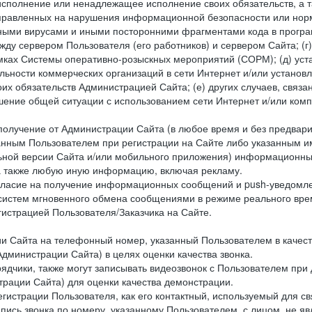
исполнение или ненадлежащее исполнение своих обязательств, а т
правленных на нарушения информационной безопасности или норм
рными вирусами и иными посторонними фрагментами кода в програм
жду сервером Пользователя (его работников) и сервером Сайта; 
мках Системы оперативно-розыскных мероприятий (СОРМ); (д) уста
ьности коммерческих организаций в сети Интернет и/или установ
 обязательств Администрацией Сайта; (е) других случаев, связан
дшение общей ситуации с использованием сети Интернет и/или ко
 получение от Администрации Сайта (в любое время и без предва
занным Пользователем при регистрации на Сайте либо указанным и
ной версии Сайта и/или мобильного приложения) информационных
а также любую иную информацию, включая рекламу.
огласие на получение информационных сообщений и push-уведомл
 систем мгновенного обмена сообщениями в режиме реального време
егистрацией Пользователя/Заказчика на Сайте.
Сайта на телефонный номер, указанный Пользователем в качестве 
дминистрации Сайта) в целях оценки качества звонка.
дчики, также могут записывать видеозвонок с Пользователем при
рации Сайта) для оценки качества демонстрации.
гистрации Пользователя, как его контактный, используемый для с
апись звонка по номеру, указанному Пользователем, с лицом, не я