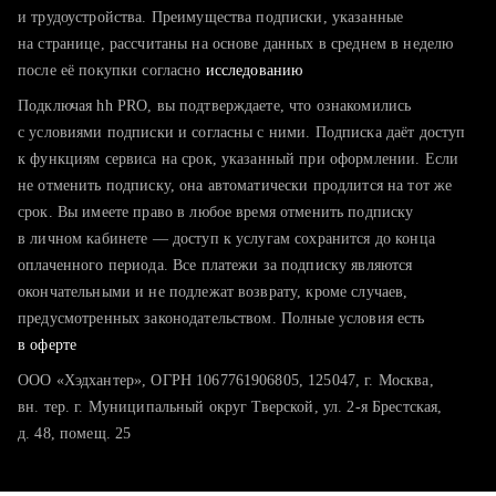
тратите много времени на поиск и вручную поднимаете
и трудоустройства. Преимущества подписки, указанные
резюме
на странице, рассчитаны на основе данных в среднем в неделю
после её покупки согласно
хотите сравнить себя с конкурентами и оценить шансы
исследованию
Подключая hh PRO, вы подтверждаете, что ознакомились
с условиями подписки и согласны с ними. Подписка даёт доступ
к функциям сервиса на срок, указанный при оформлении. Если
не отменить подписку, она автоматически продлится на тот же
срок. Вы имеете право в любое время отменить подписку
в личном кабинете — доступ к услугам сохранится до конца
оплаченного периода. Все платежи за подписку являются
окончательными и не подлежат возврату, кроме случаев,
предусмотренных законодательством. Полные условия есть
в оферте
ООО «Хэдхантер», ОГРН 1067761906805, 125047, г. Москва,
вн. тер. г. Муниципальный округ Тверской, ул. 2-я Брестская,
д. 48, помещ. 25